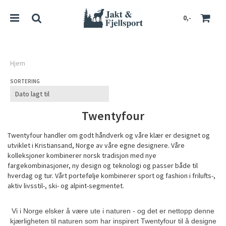
0,-
Hjem
SORTERING
Nullstill
Trykk ENTER for å søke
Twentyfour
Twentyfour handler om godt håndverk og våre klær er designet og
utviklet i Kristiansand, Norge av våre egne designere. Våre
kolleksjoner kombinerer norsk tradisjon med nye
fargekombinasjoner, ny design og teknologi og passer både til
hverdag og tur. Vårt portefølje kombinerer sport og fashion i frilufts-,
aktiv livsstil-, ski- og alpint-segmentet.
Vi i Norge elsker å være ute i naturen - og det er nettopp denne
kjærligheten til naturen som har inspirert Twentyfour til å designe