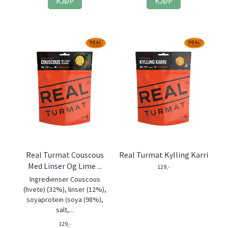
KJØP
KJØP
Real Turmat Couscous
Real Turmat Kylling Karri
Med Linser Og Lime ...
129,-
Ingredienser Couscous
(hvete) (32%), linser (12%),
soyaprotein (soya (98%),
salt,...
129,-