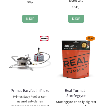
letteste...
549,-
1.149,-
KJØP
KJØP
Primus Easyfuel Ii Piezo
Real Turmat -
Storfegryte
Primus Easy Fuel er som
navnet antyder en
Storfegryte er en fyldig rett