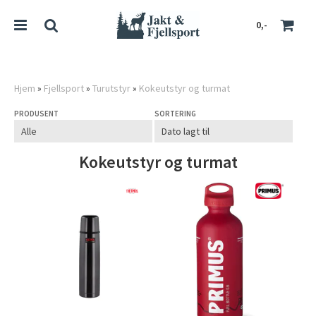
0,-
Hjem
»
Fjellsport
»
Turutstyr
»
Kokeutstyr og turmat
PRODUSENT
SORTERING
Nullstill
Trykk ENTER for å søke
Kokeutstyr og turmat