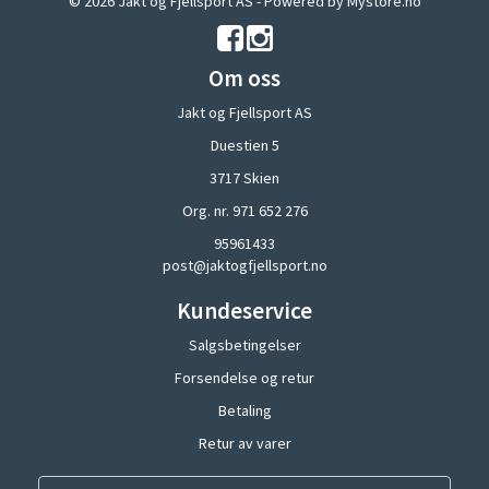
© 2026 Jakt og Fjellsport AS - Powered by
Mystore.no
Om oss
Jakt og Fjellsport AS
Duestien 5
3717 Skien
Org. nr. 971 652 276
95961433
post@jaktogfjellsport.no
Kundeservice
Salgsbetingelser
Forsendelse og retur
Betaling
Retur av varer