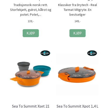
Tradisjonsrik norsk rett.
Klassiker fra Drytech - Real
Storfekjøtt, gulrot, kålrot og
Turmat Viltgryte. En
potet. Potet,...
bestselger
139,-
149,-
KJØP
KJØP
Sea To Summit Xset 21
Sea To Summit Xpot 1,4 L