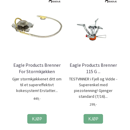
Eagle Products Brenner
Eagle Products Brenner
For Stormkjøkken
115 G ...
Gjør stormkjøkkenet ditt om
TESTVINNER i Fjell og Vidde -
til et supereffektivt
Superenkel med
kokesystem! Erstatter...
piezotenning! Gjenger
standard (7/16)...
449,-
299,-
KJØP
KJØP