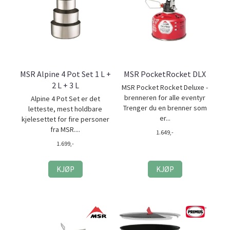
MSR Alpine 4 Pot Set 1 L +
MSR PocketRocket DLX
2 L + 3 L
MSR Pocket Rocket Deluxe -
brenneren for alle eventyr
Alpine 4 Pot Set er det
Trenger du en brenner som
letteste, mest holdbare
er...
kjelesettet for fire personer
fra MSR....
1.649,-
1.699,-
KJØP
KJØP