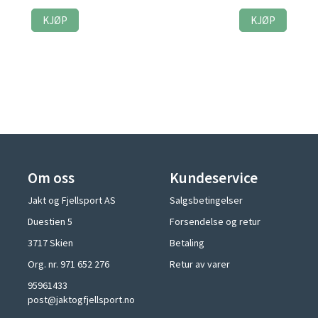
KJØP
KJØP
Om oss
Kundeservice
Jakt og Fjellsport AS
Salgsbetingelser
Duestien 5
Forsendelse og retur
3717 Skien
Betaling
Org. nr. 971 652 276
Retur av varer
95961433
post@jaktogfjellsport.no