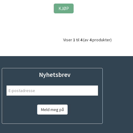
KJØP
Viser
1
til
4
(av
4
produkter)
Nyhetsbrev
Meld meg på