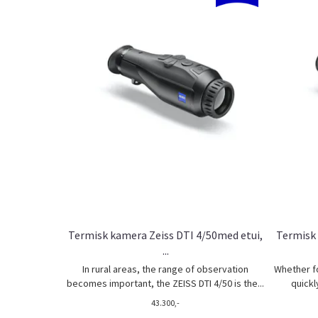
Termisk kamera Zeiss DTI 4/50med etui,
Termisk 
...
In rural areas, the range of observation
Whether fo
becomes important, the ZEISS DTI 4/50 is the...
quickl
43.300,-