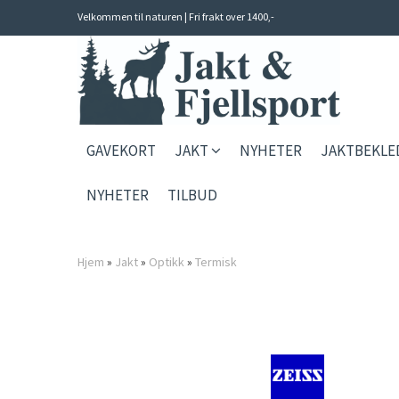
Velkommen til naturen | Fri frakt over 1400,-
GAVEKORT
JAKT
NYHETER
JAKTBEKL
NYHETER
TILBUD
Hjem
»
Jakt
»
Optikk
»
Termisk