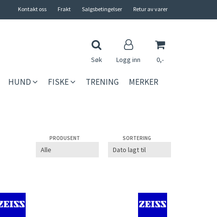
Kontakt oss
Frakt
Salgsbetingelser
Retur av varer
Søk
Logg inn
0,-
HUND
FISKE
TRENING
MERKER
Nullstill
Trykk ENTER for å søke
PRODUSENT
SORTERING