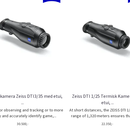
kamera Zeiss DTI3/35 med etui,
Zeiss DTI 1/25 Termisk Kam
...
etui, ...
r observing and tracking or to more
At short distances, the ZEISS DTI 1
y and accurately identify game,...
range of 1,320 meters ensures that
30.500,-
22.350,-