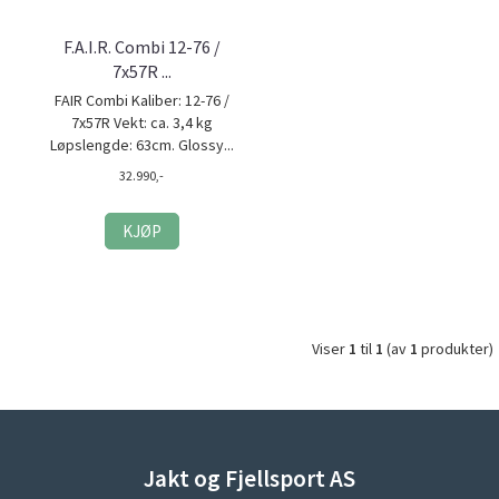
F.A.I.R. Combi 12-76 /
7x57R ...
FAIR Combi Kaliber: 12-76 /
7x57R Vekt: ca. 3,4 kg
Løpslengde: 63cm. Glossy...
32.990,-
KJØP
Viser
1
til
1
(av
1
produkter)
Jakt og Fjellsport AS