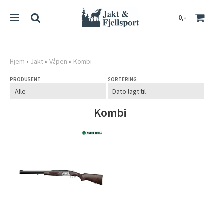
0,-
Hjem
»
Jakt
»
Våpen
»
Kombi
PRODUSENT
SORTERING
Nullstill
Trykk ENTER for å søke
Kombi