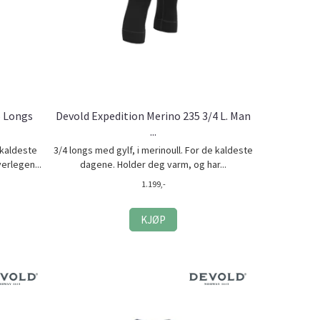
5 Longs
Devold Expedition Merino 235 3/4 L. Man
...
 kaldeste
3/4 longs med gylf, i merinoull. For de kaldeste
erlegen...
dagene. Holder deg varm, og har...
1.199,-
KJØP