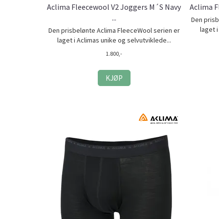
Aclima Fleecewool V2 Joggers M´S Navy
Aclima F
...
Den prisb
laget 
Den prisbelønte Aclima FleeceWool serien er
laget i Aclimas unike og selvutviklede...
1.800,-
KJØP