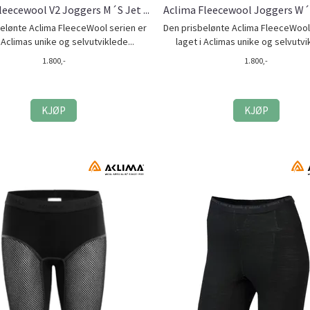
leecewool V2 Joggers M´S Jet ...
Aclima Fleecewool Joggers W´S 
elønte Aclima FleeceWool serien er
Den prisbelønte Aclima FleeceWool
i Aclimas unike og selvutviklede...
laget i Aclimas unike og selvutvik
1.800,-
1.800,-
KJØP
KJØP