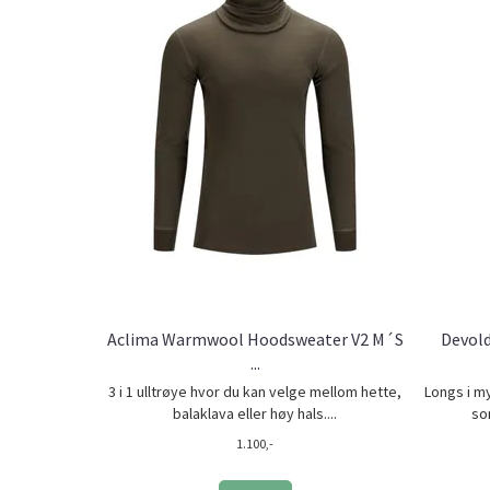
Aclima Warmwool Hoodsweater V2 M´S
Devold
...
3 i 1 ulltrøye hvor du kan velge mellom hette,
Longs i my
balaklava eller høy hals....
so
1.100,-