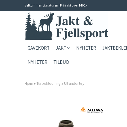
Velkommen til naturen | Fri frakt over 1400,-
GAVEKORT
JAKT
NYHETER
JAKTBEKL
NYHETER
TILBUD
Hjem
»
Turbekledning
»
Ull undertøy