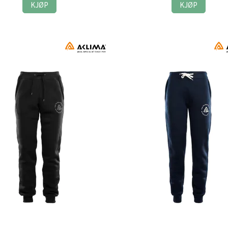
KJØP
KJØP