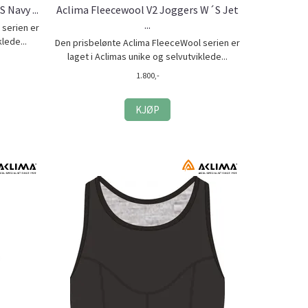
Navy ...
Aclima Fleecewool V2 Joggers W´S Jet
...
 serien er
lede...
Den prisbelønte Aclima FleeceWool serien er
laget i Aclimas unike og selvutviklede...
1.800,-
KJØP