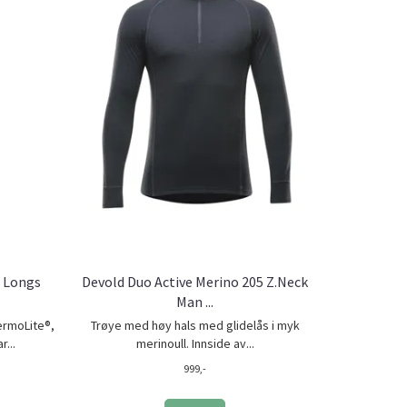
5 Longs
Devold Duo Active Merino 205 Z.Neck
Man ...
hermoLite®,
Trøye med høy hals med glidelås i myk
...
merinoull. Innside av...
999,-