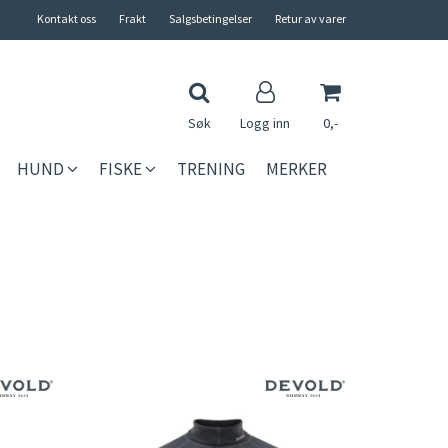
Kontakt oss
Frakt
Salgsbetingelser
Retur av varer
Søk
Logg inn
0,-
HUND
FISKE
TRENING
MERKER
Nullstill
Trykk ENTER for å søke