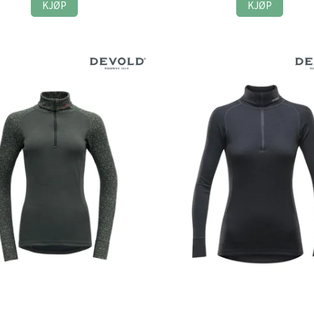
KJØP
KJØP