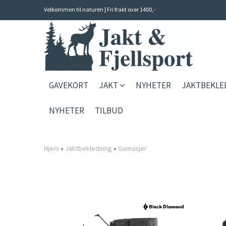
Velkommen til naturen | Fri frakt over 1400,-
GAVEKORT
JAKT
NYHETER
JAKTBEKL
NYHETER
TILBUD
Hjem
»
Jaktbekledning
»
Gamasjer