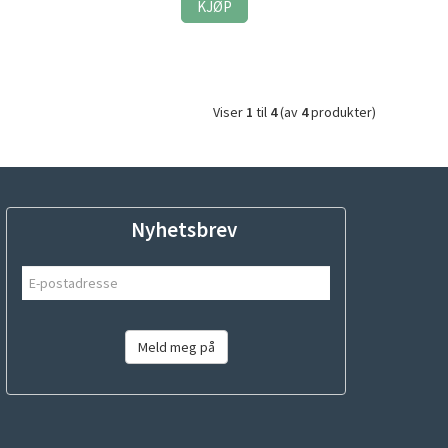
KJØP
Viser
1
til
4
(av
4
produkter)
Nyhetsbrev
Meld meg på