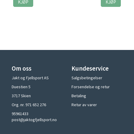
KJØP
KJØP
Om oss
Kundeservice
Jakt og Fjellsport AS
Salgsbetingelser
Duestien 5
Forsendelse og retur
3717 Skien
Betaling
Org. nr. 971 652 276
Retur av varer
95961433
post@jaktogfjellsport.no