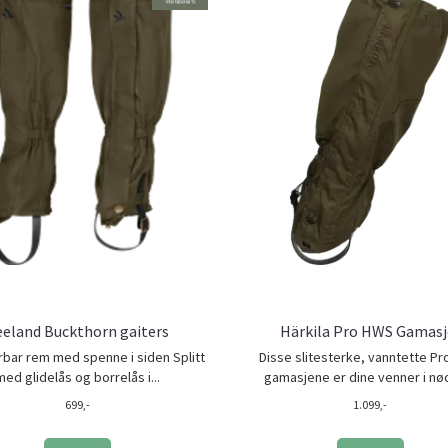
eeland Buckthorn gaiters
Härkila Pro HWS Gamasj
bar rem med spenne i siden Splitt
Disse slitesterke, vanntette Pr
med glidelås og borrelås i...
gamasjene er dine venner i nød
699,-
1.099,-