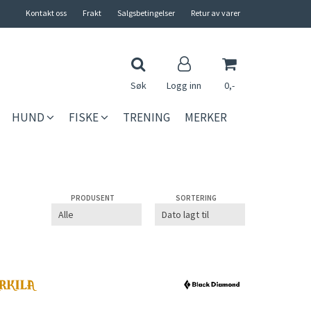
Kontakt oss
Frakt
Salgsbetingelser
Retur av varer
Søk
Logg inn
0,-
HUND
FISKE
TRENING
MERKER
Nullstill
Trykk ENTER for å søke
PRODUSENT
SORTERING