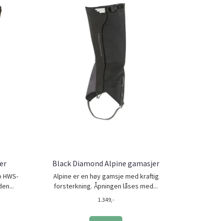
er
Black Diamond Alpine gamasjer
o HWS-
Alpine er en høy gamsje med kraftig
en...
forsterkning. Åpningen låses med...
1.349,-