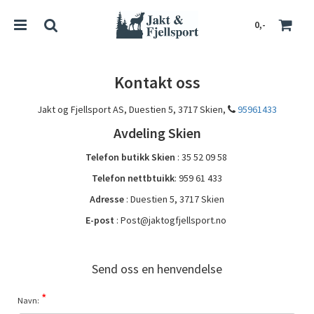
0,-
Kontakt oss
Jakt og Fjellsport AS, Duestien 5, 3717 Skien,
95961433
Nullstill
Avdeling Skien
Trykk ENTER for å søke
Telefon butikk Skien
: 35 52 09 58
Telefon nettbtuikk
: 959 61 433
Adresse
: Duestien 5, 3717 Skien
E-post
: Post@jaktogfjellsport.no
Send oss en henvendelse
*
Navn: