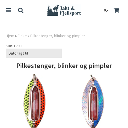
0,-
Hjem
»
Fiske
»
Pilkestenger, blinker og pimpler
SORTERING
Nullstill
Trykk ENTER for å søke
Pilkestenger, blinker og pimpler