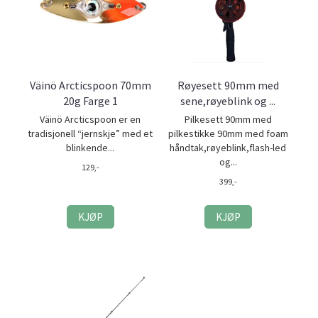
Väinö Arcticspoon 70mm
Røyesett 90mm med
20g Farge 1
sene,røyeblink og ...
Väinö Arcticspoon er en
Pilkesett 90mm med
tradisjonell “jernskje” med et
pilkestikke 90mm med foam
blinkende...
håndtak,røyeblink,flash-led
og...
129,-
399,-
KJØP
KJØP