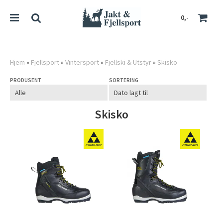
0,-
Hjem
»
Fjellsport
»
Vintersport
»
Fjellski & Utstyr
»
Skisko
PRODUSENT
SORTERING
Nullstill
Trykk ENTER for å søke
Skisko