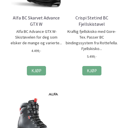
Alfa BC Skarvet Advance
Crispi Stetind BC
GTX W
Fjellskistøvel
Alfa BC Advance GTX W-
Kraftig fjellskisko med Gore-
Skistøvelen for deg som
Tex. Passer BC
elsker de mange og varierte...
bindingssystem fra Rottefella.
Fjellskisko...
4.499,-
5.499,-
KJØP
KJØP