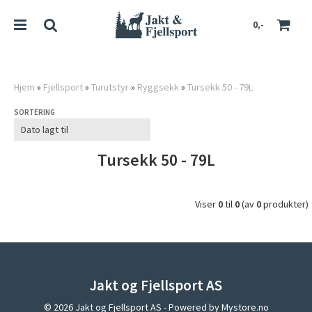
0,-
Hjem
»
Fjellsport
»
Turutstyr
»
Ryggsekk
»
Tursekk 50 - 79L
SORTERING
Nullstill
Trykk ENTER for å søke
Tursekk 50 - 79L
Viser
0
til
0
(av
0
produkter)
Jakt og Fjellsport AS
© 2026 Jakt og Fjellsport AS - Powered by
Mystore.no