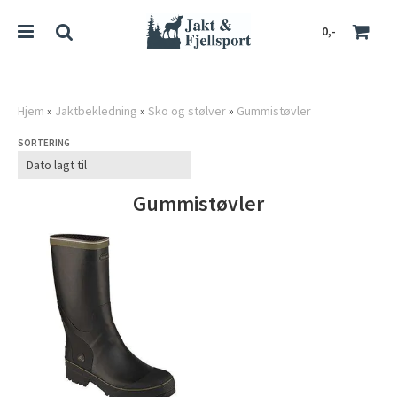
0,-
Hjem
»
Jaktbekledning
»
Sko og stølver
»
Gummistøvler
SORTERING
Nullstill
Trykk ENTER for å søke
Gummistøvler