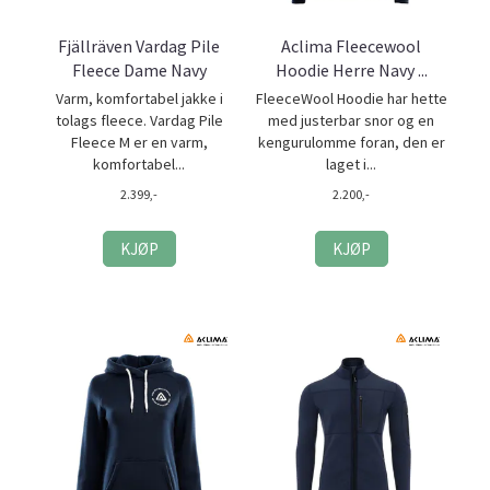
Fjällräven Vardag Pile
Aclima Fleecewool
Fleece Dame Navy
Hoodie Herre Navy ...
Varm, komfortabel jakke i
FleeceWool Hoodie har hette
tolags fleece. Vardag Pile
med justerbar snor og en
Fleece M er en varm,
kengurulomme foran, den er
komfortabel...
laget i...
2.399,-
2.200,-
KJØP
KJØP