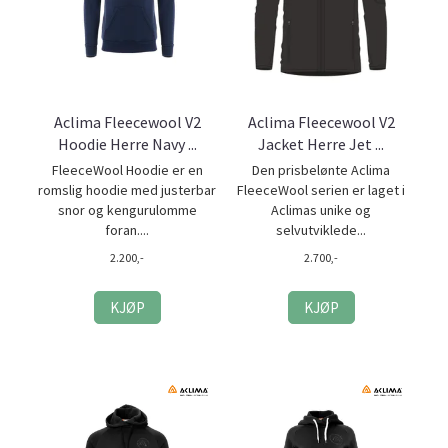
Aclima Fleecewool V2
Aclima Fleecewool V2
Hoodie Herre Navy ...
Jacket Herre Jet ...
FleeceWool Hoodie er en
Den prisbelønte Aclima
romslig hoodie med justerbar
FleeceWool serien er laget i
snor og kengurulomme
Aclimas unike og
foran....
selvutviklede...
2.200,-
2.700,-
KJØP
KJØP