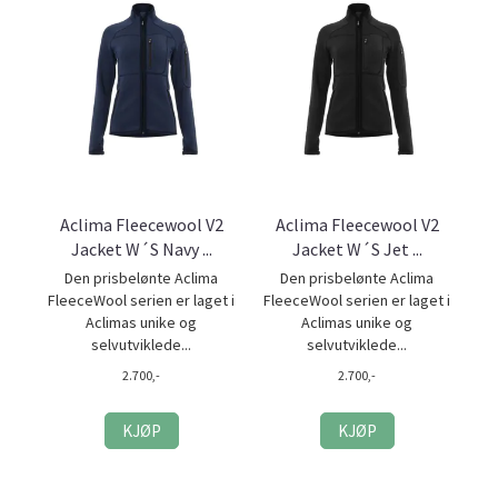
Aclima Fleecewool V2
Aclima Fleecewool V2
Jacket W´S Navy ...
Jacket W´S Jet ...
Den prisbelønte Aclima
Den prisbelønte Aclima
FleeceWool serien er laget i
FleeceWool serien er laget i
Aclimas unike og
Aclimas unike og
selvutviklede...
selvutviklede...
2.700,-
2.700,-
KJØP
KJØP