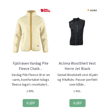
Fjällräven Vardag Pile
Aclima WoolShell Vest
Fleece Chalk ...
Herre Jet Black
Vardag Pile Fleece W er en
Genial Woolshell vest til jakt
varm, komfortabel tolags
og friluftsliv. Passer perfekt
fleece laget i resirkulert...
som både...
2.899,-
1.450,-
KJØP
KJØP