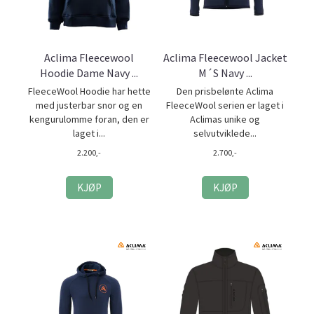
Aclima Fleecewool
Aclima Fleecewool Jacket
Hoodie Dame Navy ...
M´S Navy ...
FleeceWool Hoodie har hette
Den prisbelønte Aclima
med justerbar snor og en
FleeceWool serien er laget i
kengurulomme foran, den er
Aclimas unike og
laget i...
selvutviklede...
2.200,-
2.700,-
KJØP
KJØP