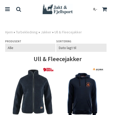
0,-
Hjem
»
Turbekledning
»
Jakker
»
Ull & Fleecejakker
PRODUSENT
SORTERING
Nullstill
Trykk ENTER for å søke
Ull & Fleecejakker