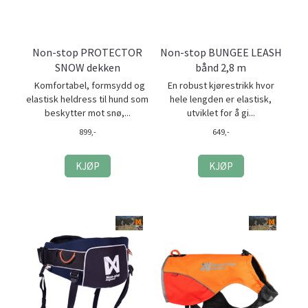
Non-stop PROTECTOR
Non-stop BUNGEE LEASH
SNOW dekken
bånd 2,8 m
Komfortabel, formsydd og
En robust kjørestrikk hvor
elastisk heldress til hund som
hele lengden er elastisk,
beskytter mot snø,...
utviklet for å gi...
899,-
649,-
KJØP
KJØP