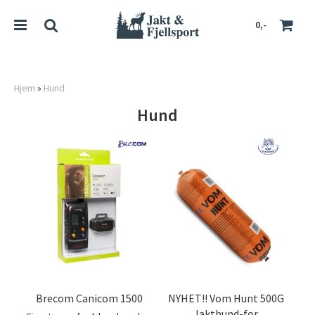
0,-
Hjem
»
Hund
Hund
Nullstill
Trykk ENTER for å søke
Brecom Canicom 1500
NYHET!! Vom Hunt 500G
Jakthund-for