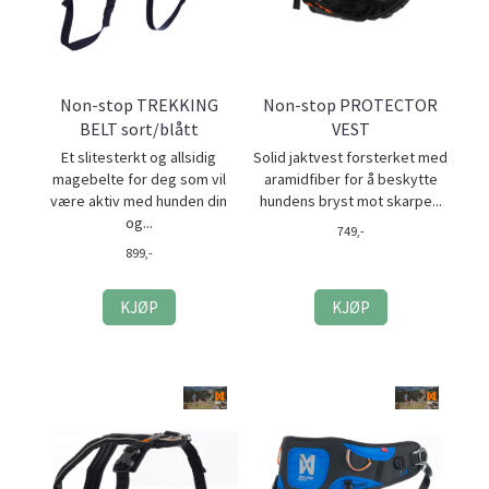
Non-stop TREKKING
Non-stop PROTECTOR
BELT sort/blått
VEST
Et slitesterkt og allsidig
Solid jaktvest forsterket med
magebelte for deg som vil
aramidfiber for å beskytte
være aktiv med hunden din
hundens bryst mot skarpe...
og...
749,-
899,-
KJØP
KJØP