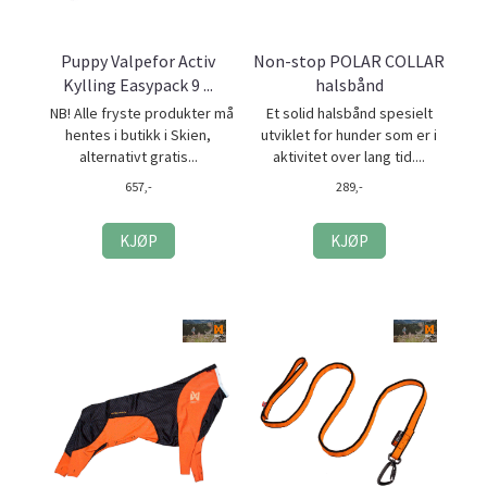
Puppy Valpefor Activ
Non-stop POLAR COLLAR
Kylling Easypack 9 ...
halsbånd
NB! Alle fryste produkter må
Et solid halsbånd spesielt
hentes i butikk i Skien,
utviklet for hunder som er i
alternativt gratis...
aktivitet over lang tid....
657,-
289,-
KJØP
KJØP