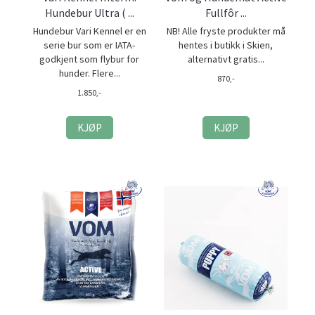
Hundebur Ultra ( ...
Fullfôr ...
Hundebur Vari Kennel er en
NB! Alle fryste produkter må
serie bur som er IATA-
hentes i butikk i Skien,
godkjent som flybur for
alternativt gratis...
hunder. Flere...
870,-
1.850,-
KJØP
KJØP