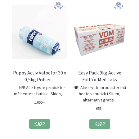
Puppy Activ Valpefor 30 x
Easy Pack 9kg Active
0,5kg Pølser ...
Fullfôr Med Laks
NB! Alle fryste produkter
NB! Alle fryste produkter må
må hentes i butikk i Skien,...
hentes i butikk i Skien,
alternativt gratis...
1.050,-
657,-
KJØP
KJØP