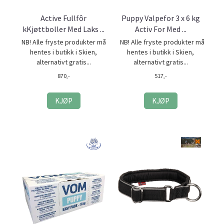
Active Fullfôr
Puppy Valpefor 3 x 6 kg
kKjøttboller Med Laks ...
Activ For Med ...
NB! Alle fryste produkter må
NB! Alle fryste produkter må
hentes i butikk i Skien,
hentes i butikk i Skien,
alternativt gratis...
alternativt gratis...
870,-
517,-
KJØP
KJØP