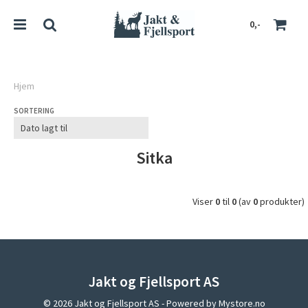
0,-
Hjem
SORTERING
Nullstill
Trykk ENTER for å søke
Sitka
Viser
0
til
0
(av
0
produkter)
Jakt og Fjellsport AS
© 2026 Jakt og Fjellsport AS - Powered by
Mystore.no