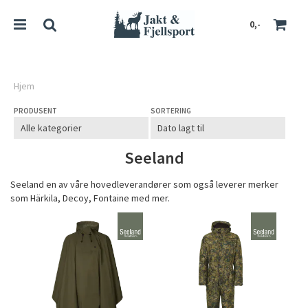
0,-
Hjem
PRODUSENT
SORTERING
Nullstill
Trykk ENTER for å søke
Seeland
Seeland en av våre hovedleverandører som også leverer merker
som Härkila, Decoy, Fontaine med mer.