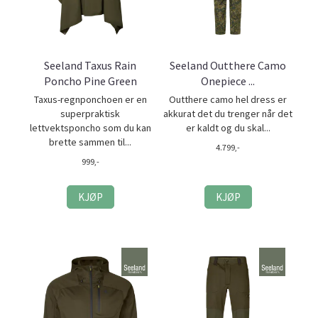
Seeland Taxus Rain
Seeland Outthere Camo
Poncho Pine Green
Onepiece ...
Taxus-regnponchoen er en
Outthere camo hel dress er
superpraktisk
akkurat det du trenger når det
lettvektsponcho som du kan
er kaldt og du skal...
brette sammen til...
4.799,-
999,-
KJØP
KJØP