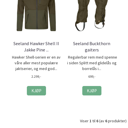
Seeland Hawker Shell II
Seeland Buckthorn
Jakke Pine ...
gaiters
Hawker Shell-serien er en av
Regulerbar rem med spenne
våre aller mest populære
i siden Splitt med glidelås og
jaktserier, og med god...
borrelås i...
2.299,-
699,-
KJØP
KJØP
Viser
1
til
6
(av
6
produkter)