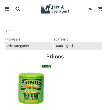
0,-
Hjem
PRODUSENT
SORTERING
Nullstill
Trykk ENTER for å søke
Primos