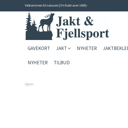
Velkommen til naturen | Fri frakt over 1400,-
GAVEKORT
JAKT
NYHETER
JAKTBEKL
NYHETER
TILBUD
Hjem