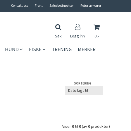
Kontakt oss
Frakt
Salgsbetingelser
Retur av varer
Søk
Logg inn
0,-
HUND
FISKE
TRENING
MERKER
Nullstill
Trykk ENTER for å søke
SORTERING
Viser
0
til
0
(av
0
produkter)