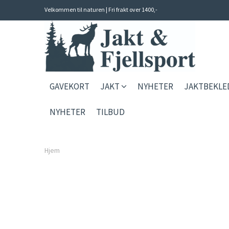
Velkommen til naturen | Fri frakt over 1400,-
GAVEKORT
JAKT
NYHETER
JAKTBEKL
NYHETER
TILBUD
Hjem