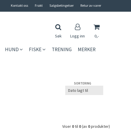
Kontakt oss
Frakt
Salgsbetingelser
Retur av varer
Søk
Logg inn
0,-
HUND
FISKE
TRENING
MERKER
Nullstill
Trykk ENTER for å søke
SORTERING
Viser
0
til
0
(av
0
produkter)