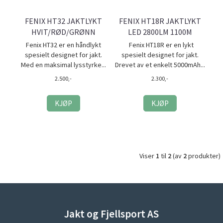
FENIX HT32 JAKTLYKT
FENIX HT18R JAKTLYKT
HVIT/RØD/GRØNN
LED 2800LM 1100M
Fenix HT32 er en håndlykt
Fenix HT18R er en lykt
spesielt designet for jakt.
spesielt designet for jakt.
Med en maksimal lysstyrke...
Drevet av et enkelt 5000mAh...
2.500,-
2.300,-
KJØP
KJØP
Viser
1
til
2
(av
2
produkter)
Jakt og Fjellsport AS