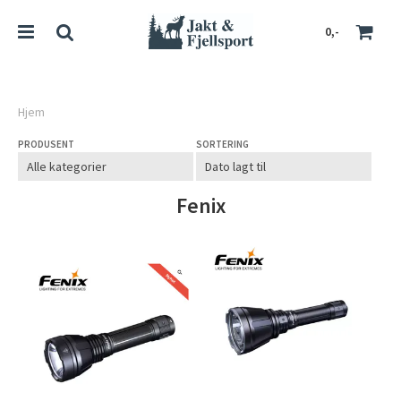
0,-
Hjem
PRODUSENT
SORTERING
Nullstill
Trykk ENTER for å søke
Fenix