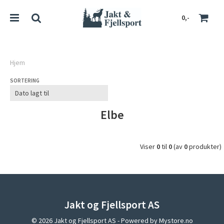
0,-
Hjem
SORTERING
Nullstill
Trykk ENTER for å søke
Elbe
Viser
0
til
0
(av
0
produkter)
Jakt og Fjellsport AS
© 2026 Jakt og Fjellsport AS - Powered by
Mystore.no