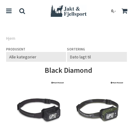
0,-
Hjem
PRODUSENT
SORTERING
Nullstill
Trykk ENTER for å søke
Black Diamond