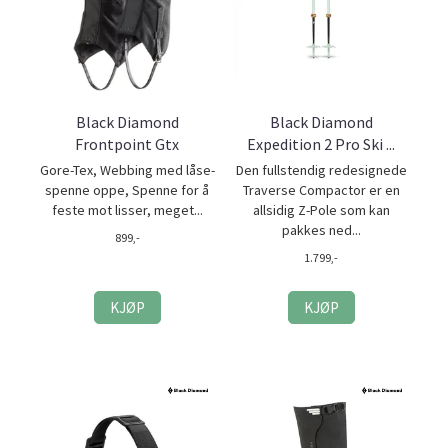
Black Diamond
Black Diamond
Frontpoint Gtx
Expedition 2 Pro Ski ...
Gore-Tex, Webbing med låse-
Den fullstendig redesignede
spenne oppe, Spenne for å
Traverse Compactor er en
feste mot lisser, meget...
allsidig Z-Pole som kan
pakkes ned...
899,-
1.799,-
KJØP
KJØP