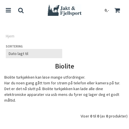
0,-
Hjem
SORTERING
Nullstill
Trykk ENTER for å søke
Biolite
Biolite turkjøkken kan løse mange utfordringer.
Har du noen gang gått tom for strøm på telefon eller kamera på tur.
Det er det nå slutt på. Biolite turkjøkken kan lade alle dine
elektroniske apparater via usb mens du fyrer og lager deg et godt
måltid.
Viser
0
til
0
(av
0
produkter)