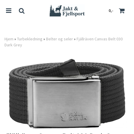
0,-
Hjem
»
Turbekledning
»
Belter og seler
»
Fjällräven Canvas Belt 030
Dark Grey
Nullstill
Trykk ENTER for å søke